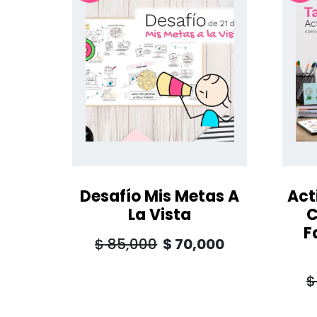
Desafío Mis Metas A
Act
La Vista
C
F
$
85,000
$
70,000
$