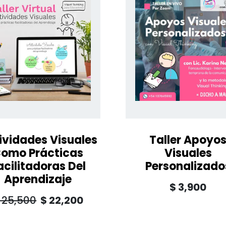
ividades Visuales
Taller Apoyo
omo Prácticas
Visuales
acilitadoras Del
Personalizado
Aprendizaje
$
3,900
25,500
$
22,200